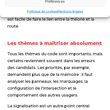
Préférences
Plus les leçons de conduite commencent
Politique de cookies
Mentions légales
rapidement après l'obtention du code, plus il
est facile de faire le lien entre la théorie et la
route.
Les thèmes à maîtriser absolument
Tous les thèmes du code sont importants, mais
certains reviennent souvent dans les erreurs
des candidats. Les priorités, par exemple,
demandent plus que de la mémoire : il faut
analyser les panneaux, les marquages, la
configuration de l'intersection et le
comportement des autres usagers.
La signalisation est un autre point central.