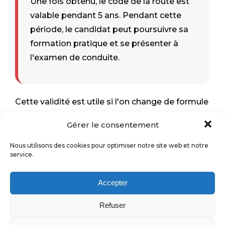
Une fois obtenu, le code de la route est
valable pendant 5 ans. Pendant cette
période, le candidat peut poursuivre sa
formation pratique et se présenter à
l'examen de conduite.
Cette validité est utile si l'on change de formule
en cours de parcours, par exemple en passant
Gérer le consentement
d'une formation classique à une conduite
accompagnée ou supervisée. Elle permet aussi
Nous utilisons des cookies pour optimiser notre site web et notre
service.
de conserver le bénéfice du code si le candidat
doit interrompre temporairement sa formation.
Accepter
En revanche, attendre trop longtemps n'est pas
Refuser
toujours idéal. Les connaissances s'oublient
vite lorsqu'elles ne sont pas mises en pratique.