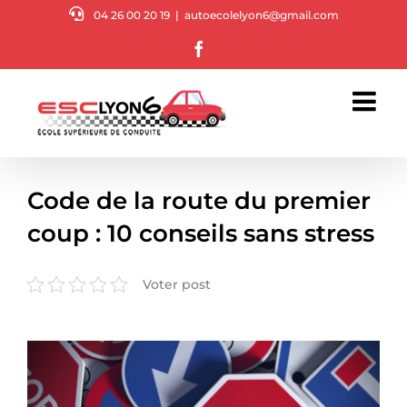
Passer
04 26 00 20 19
|
autoecolelyon6@gmail.com
au
Facebook
contenu
Code de la route du premier
coup : 10 conseils sans stress
Voter post