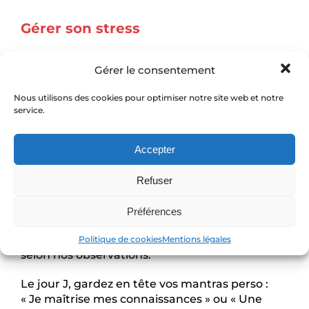
Gérer son stress
La boule au ventre avant l’examen ? Normal.
Gérer le consentement
Mais ça se dompte. Adoptez la respiration
carrée : inspirez 4 secondes, bloquez 4
Nous utilisons des cookies pour optimiser notre site web et notre
secondes, expirez 4 secondes. Nos élèves qui
service.
pratiquent ce rituel 5 minutes avant l’épreuve
gagnent 20% de concentration
Accepter
supplémentaire
.
Visualisez votre réussite la veille au soir.
Refuser
Imaginez chaque étape : l’accueil en salle, le clic
sûr sur les bonnes réponses, le sourire du
Préférences
résultat. Cette technique utilisée par les
sportifs de haut niveau
réduit l’anxiété de 40%
Politique de cookies
Mentions légales
selon nos observations.
Le jour J, gardez en tête vos mantras perso :
« Je maîtrise mes connaissances » ou « Une