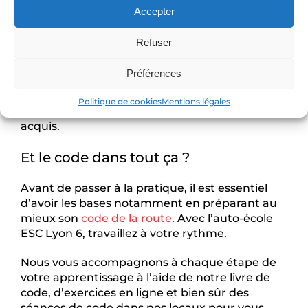
Vous pourrez alors approfondir vos
Accepter
connaissances tout en travaillant les points que
vous considérez comme plus difficiles pour
Refuser
arriver confiants le jour J.
Préférences
Il peut être intéressant d’avoir recours à la
conduite supervisée, disponible dès 18 ans pour
Politique de cookies
Mentions légales
continuer de progresser et de consolider vos
acquis.
Et le code dans tout ça ?
Avant de passer à la pratique, il est essentiel
d’avoir les bases notamment en préparant au
mieux son
code de la route
. Avec l’auto-école
ESC Lyon 6, travaillez à votre rythme.
Nous vous accompagnons à chaque étape de
votre apprentissage à l’aide de notre livre de
code, d’exercices en ligne et bien sûr des
séances de code dans nos locaux pour vous