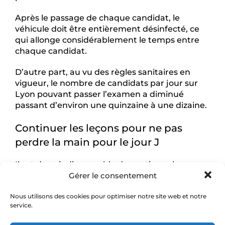
Après le passage de chaque candidat, le
véhicule doit être entièrement désinfecté, ce
qui allonge considérablement le temps entre
chaque candidat.
D’autre part, au vu des règles sanitaires en
vigueur, le nombre de candidats par jour sur
Lyon pouvant passer l’examen a diminué
passant d’environ une quinzaine à une dizaine.
Continuer les leçons pour ne pas
perdre la main pour le jour J
Il est donc indispensable de continuer les
Gérer le consentement
leçons de conduite pour garder la main et pour
conserver une certaine régularité et les
Nous utilisons des cookies pour optimiser notre site web et notre
réflexes nécessaires à la réussite de l’examen
service.
du permis de conduire.