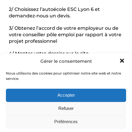
2/ Choisissez l’autoécole ESC Lyon 6 et
demandez-nous un devis.
3/ Obtenez l’accord de votre employeur ou de
votre conseiller pôle emploi par rapport à votre
projet professionnel
4/ Monter votre dossier sur le site
www.moncompteactivite.gouv.fr
Gérer le consentement
5/ Finalisez votre dossier sur Uniformation
Nous utilisons des cookies pour optimiser notre site web et notre
service.
Une fois votre dossier validé, lancez-vous. Vous
êtes aux volant de votre vie
Accepter
Refuser
Préférences