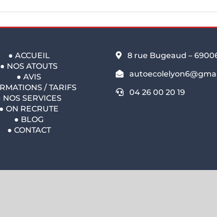
●
ACCUEIL
8 rue Bugeaud – 6900
●
NOS ATOUTS
autoecolelyon6@gmai
●
AVIS
RMATIONS / TARIFS
04 26 00 20 19
●
NOS SERVICES
●
ON RECRUTE
●
BLOG
●
CONTACT
© Copyright 2025 - ESC Lyon 6 -
Mentions légales
Facebook