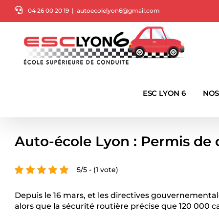
Passer
04 26 00 20 19
|
autoecolelyon6@gmail.com
au
contenu
ESC LYON 6
NOS
Auto-école Lyon : Permis de
5/5 - (1 vote)
Depuis le 16 mars, et les directives gouvernement
alors que la sécurité routière précise que 120 000 ca