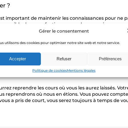
er ?
est important de maintenir les connaissances pour ne pa
rs possible de se perfectionner sur des connaissances c
Gérer le consentement
la Sécurité Routière, préconise un entrainement en solo
s utilisons des cookies pour optimiser notre site web et notre service.
en dommage de devoir repartir de zéro. Les acquis peuven
ont également établi un partenariat avec des éditeurs sp
our continuer les entraînements maison.
Accepter
Refuser
Préférences
mais pourra vous permettre de maintenir le cap pendant
Politique de cookies
Mentions légales
urrez reprendre les cours où vous les aurez laissés. Votr
us reprendrons où nous en étions. Vous pouvez compter
 vous a pris de court, vous serez toujours à temps de vou