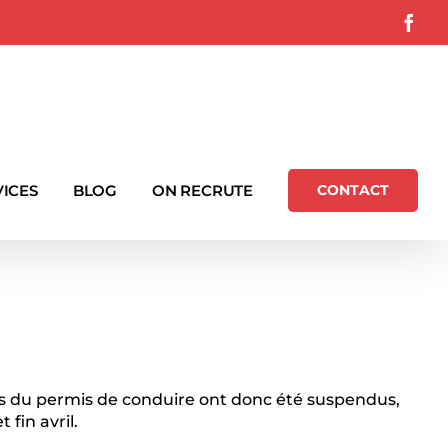
Fac
VICES
BLOG
ON RECRUTE
CONTACT
ns du permis de conduire ont donc été suspendus,
fin avril.