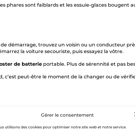
 Les phares sont faiblards et les essuie-glaces bougent au
 de démarrage, trouvez un voisin ou un conducteur près
émarrez la voiture secouriste, puis essayez la vôtre.
oster de batterie
portable. Plus de sérennité et pas b
nd, c’est peut-être le moment de la changer ou de vérifie
Gérer le consentement
 moment. Si votre voiture tire d’un côté ou si vous ente
s récentes, un message sur le tableau de bord s’affiche
s utilisons des cookies pour optimiser notre site web et notre service.