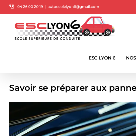
Passer
04 26 00 20 19
|
autoecolelyon6@gmail.com
au
contenu
ESC LYON 6
NOS
Savoir se préparer aux panne